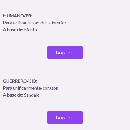
HUMANO/EB:
Para activar tu sabiduría interior.
A base de:
Menta
La quiero!
GUERRERO/CIB:
Para unificar mente-corazón.
A base de:
Sándalo
La quiero!